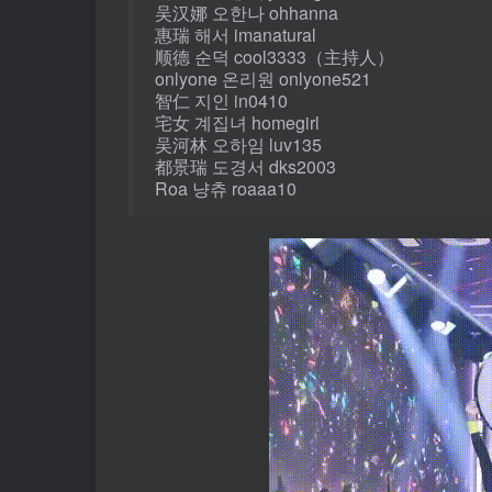
吴汉娜 오한나 ohhanna
惠瑞 해서 imanatural
顺德 순덕 cool3333（主持人）
onlyone 온리원 onlyone521
智仁 지인 in0410
宅女 계집녀 homegirl
吴河林 오하임 luv135
都景瑞 도경서 dks2003
Roa 냥츄 roaaa10