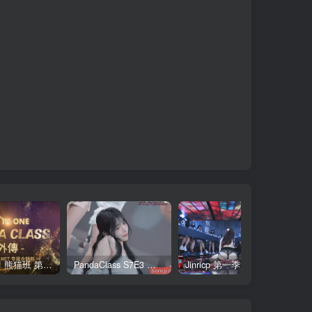
全网最全! 熊猫班 第6季 外传 SpinOff 全集 All in one 合集版 中英韩简繁字幕外挂版
PandaClass S7E3 熊猫班 第7季 第3期 二十一点日 中英韩简繁字幕
Jinricp 第一季 第1集 火爆首播&VIP小黑屋首秀 中文字幕