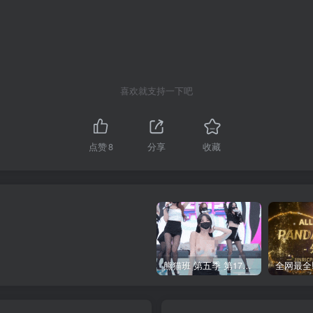
喜欢就支持一下吧
点赞
8
分享
收藏
熊猫班 第五季 第17期 最终职级赛&完结