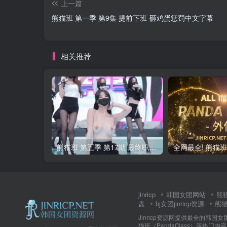
上一篇
熊猫班 第一季 第9集 提前下班-砸鸡蛋惩罚中文字幕
相关推荐
熊猫班 第五季 第17期 最终职级赛&完结
jinricp
韩国女团网站
熊
盘
bj女团jinricp资源
熊猫班
Jinricp资源网提供最全的韩国
猫班（PandaClass）等热