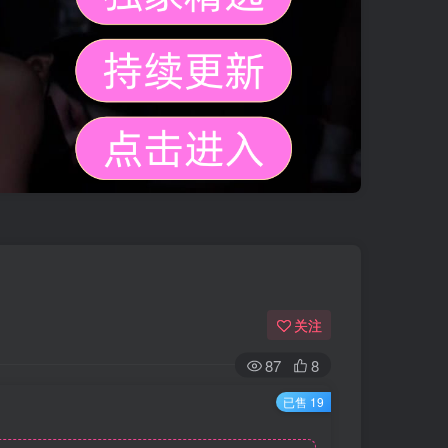
关注
87
8
已售 19