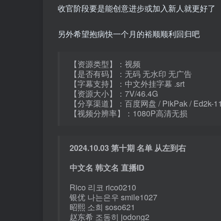
收官阶段要是能创意进步或加入新人就更好了
另外希望抱病快一个月的裕顺顺利回归吧
【资源类型】：视频
【是否有码】：无码 无水印 无广告
【字幕支持】：中文外挂字幕 .srt
【资源大小】：7V/46.4G
【分享渠道】：百度网盘 / PikPak / Ed2k-
【视频分辨率】：1080P高清无损
2024.10.03 第十期 名单
从左到右
中文名 韩文名 直播ID
Rico 리코 rico0210
银优 나는은우 smile1027
昭熙 소희 soso621
赵东希 조동히 jodong2