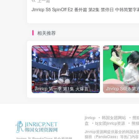
上一篇
Jinricp S5 SpinOff E2 番外篇 第2集 禁停日 中韩简繁字
相关推荐
Jinricp 第一季 第1集 火爆首播&VIP小黑屋首秀 中文字幕
jinricp
韩国女团网站
熊
盘
bj女团jinricp资源
熊猫班
Jinricp资源网提供最全的韩国
猫班（PandaClass）等热
Jinricp 与 PandaClass 最全资源网