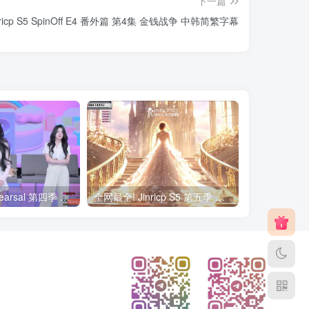
下一篇
nricp S5 SpinOff E4 番外篇 第4集 金钱战争 中韩简繁字幕
Jinricp S4 Rehearsal 第四季 彩排 元荷娜露脸 粉丝密码房 简繁中文字幕
全网最全! Jinricp S5 第五季 全集 All in one 合集版 简繁中文外挂字幕