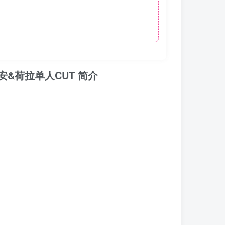
&权莉安&荷拉单人CUT 简介