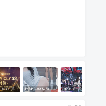
全网最全! 熊猫班 第6季 外传 SpinOff 全集 All in one 合集版 中英韩简繁字幕外挂版
PandaClass S7E3 熊猫班 第7季 第3期 二十一点日 中英韩简繁字幕
Jinricp 第一季 第1集 火爆首播&VIP小黑屋首秀 中文字幕