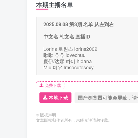
本期主播名单
2025.09.08 第3期 名单 从左到右
中文名 韩文名 直播ID
Lorins 로린스 lorins2002
啾啾 츄츄 lovechuu
夏伊/达娜 하이 hidana
Miu 미유 imsocutesexy
免费下载
本地下载
国产浏览器可能会屏蔽，请
©
版权声明
文章版权归作者所有，未经允许请勿转载。