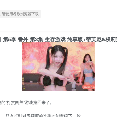
，请使用谷歌浏览器下载
025年9月8日 第5季 番外 第3集 生存游戏 纯享版+蒂芙尼
的“打赏闯关”游戏拉回来了。
升，只有打到对应额度的选手才能晋级下一轮。