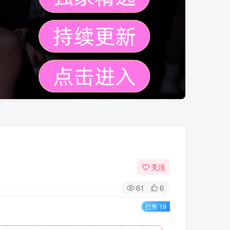
关注
61
6
已售 19