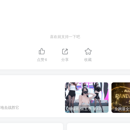
喜欢就支持一下吧
点赞
6
分享
收藏
辛地去战胜它
熊猫班 第五季 第17期 最终职级赛&完结