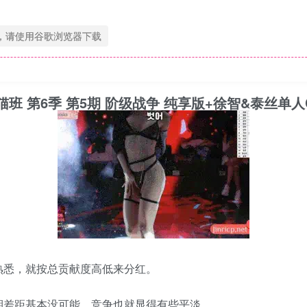
，请使用谷歌浏览器下载
4日 熊猫班 第6季 第5期 阶级战争 纯享版+徐智&泰丝单人
熟悉，就按总贡献度高低来分红。
期差距基本没可能，竞争也就显得有些平淡。