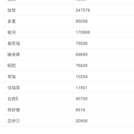
徐智
247576
多夏
95058
银河
170899
都景瑞
79526
哆来咪
69695
昭熙
76635
宥瑜
10254
佳瑞英
11901
自然E
90755
韩舒雅
6616
莎伊兰
20906