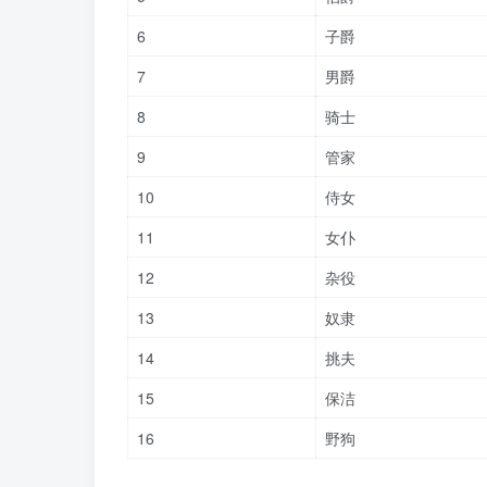
6
子爵
7
男爵
8
骑士
9
管家
10
侍女
11
女仆
12
杂役
13
奴隶
14
挑夫
15
保洁
16
野狗