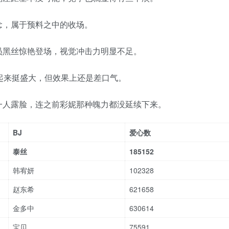
念，属于预料之中的收场。
员黑丝惊艳登场，视觉冲击力明显不足。
起来挺盛大，但效果上还是差口气。
一人露脸，连之前彩妮那种魄力都没延续下来。
BJ
爱心数
泰丝
185152
韩宥妍
102328
赵东希
621658
金多中
630614
宝贝
75591