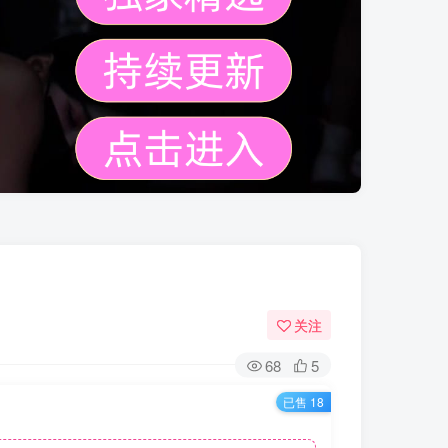
关注
68
5
已售 18