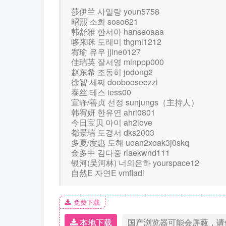
莎伊兰 사일랑 youn5758
昭熙 소희 soso621
韩舒雅 한서아 hanseoaaa
哆来咪 도레미 thgml1212
宥瑜 유우 jjine0127
佳瑞英 잘서영 minppp000
赵东希 조동히 jodong2
徐智 세찌 doobooseezzi
泰丝 테스 tess00
宣静/善贞 선정 sunjungs（主持人）
韩宥妍 한유연 ahri0801
今日宝贝 아이 ah2love
都景瑞 도경서 dks2003
多夏/度惠 도해 uoan2xoak3j0skq
金多中 김다중 rlaekwnd111
银河(吴河林) 너의은하 yourspace12
自然E 자연E vmfladl
免费下载
本地下载
国产浏览器可能会屏蔽，请