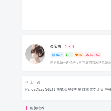
金宝贝
关注
1675
0
35
14.9W+
世界犹如一面镜子：朝它皱眉它就朝你皱
上一篇
PandaClass S6E13 熊猫班 第6季 第13期 赏罚金日 
相关推荐