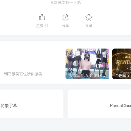
喜欢就支持一下吧
点赞
11
分享
收藏
眉，朝它微笑它也吵你微笑
熊猫班 第五季 第17期 最终职级赛&完结
中韩简繁字幕
PandaCl