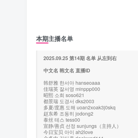
本期主播名单
2025.09.25 第14期 名单 从左到右
中文名 韩文名 直播ID
韩舒雅 한서아 hanseoaaa
佳瑞英 잘서영 minppp000
昭熙 소희 soso621
都景瑞 도경서 dks2003
多夏/度惠 도해 uoan2xoak3j0skq
赵东希 조동히 jodong2
泰丝 테스 tess00
宣静/善贞 선정 sunjungs（主持人）
今日宝贝 아이 ah2love