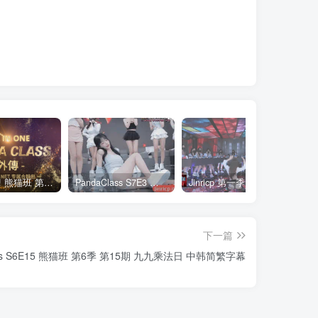
全网最全! 熊猫班 第6季 外传 SpinOff 全集 All in one 合集版 中英韩简繁字幕外挂版
PandaClass S7E3 熊猫班 第7季 第3期 二十一点日 中英韩简繁字幕
Jinricp 第一季 第1集 火爆首播&VIP小黑屋首秀 中文字幕
下一篇
ass S6E15 熊猫班 第6季 第15期 九九乘法日 中韩简繁字幕