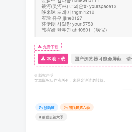
金多中 김다중 rlaekwnd111
银河(吴河林) 너의은하 yourspace12
哆来咪 도레미 thgml1212
宥瑜 유우 jjine0127
莎伊朗 사일랑 youn5758
韩宥妍 한유연 ahri0801（病假）
免费下载
本地下载
国产浏览器可能会屏蔽，请
©
版权声明
文章版权归作者所有，未经允许请勿转载。
熊猫班
熊猫班第六季
# 熊猫班第六季