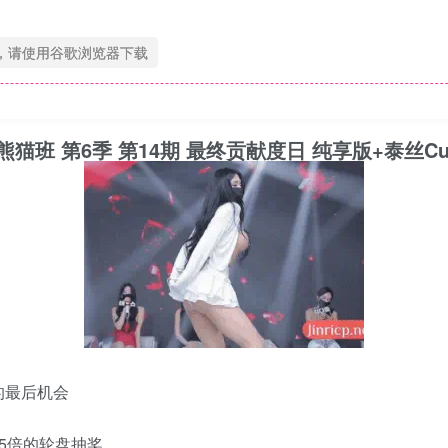
，请使用谷歌浏览器下载
月25日 熊猫班 第6季 第14期 最终贡献度日 纯享版+泰丝C
的最后机会
5倍的轮盘抽奖