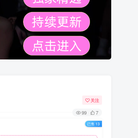
关注
99
7
已售 13