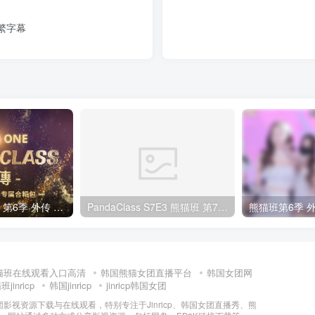
简繁字幕
全网最全! 熊猫班 第6季 外传 SpinOff 全集 All in one 合集版 中英韩简繁字幕外挂版
PandaClass S7E3 熊猫班 第7季 第3期 二十一点日 中英韩简繁字幕
猫班在线观看入口高清
韩国熊猫女团直播平台
韩国女团网
jinricp
韩国jinricp
jinricp韩国女团
女团影视资源下载与在线观看，特别专注于Jinricp、韩国女团直播秀、熊