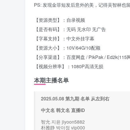
PS: 发现金菲短发后意外的美，记得吴智林
【资源类型】：自录视频
【是否有码】：无码 无水印 无广告
【字幕支持】：中文外挂字幕
【资源大小】：10V/64G/10配额
【分享渠道】：百度网盘 / PikPak / Ed2k(115
【视频分辨率】：1080P高清无损
本期主播名单
2025.05.08 第九期 名单 从左到右
中文名 韩文名 直播ID
智允 지윤 jiyoon5882
朴雅静 박아정 vip000