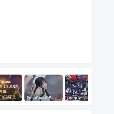
全网最全! 熊猫班 第6季 外传 SpinOff 全集 All in one 合集版 中英韩简繁字幕外挂版
PandaClass S7E3 熊猫班 第7季 第3期 二十一点日 中英韩简繁字幕
Jinricp 第一季 第1集 火爆首播&VIP小黑屋首秀 中文字幕