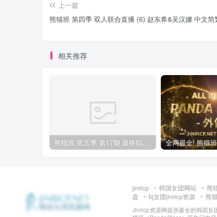
上一篇
熊猫班 第四季 双人联合直播 (6) 赵东希&吴汉娜 中文
相关推荐
熊猫班 第五季 第17期 最终职级赛&完结
jinricp
韩国女团网站
熊
盘
bj女团jinricp资源
熊猫班
Jinricp资源网提供最全的韩国