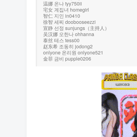
温娜 온나 tyy750ii
宅女 계집녀 homegirl
智仁 지인 in0410
徐智 세찌 doobooseezzi
宣静 선정 sunjungs（主持人）
吴汉娜 오한나 ohhanna
泰丝 테스 tess00
赵东希 조동히 jodong2
onlyone 온리원 onlyone521
金菲 금비 pupple0206