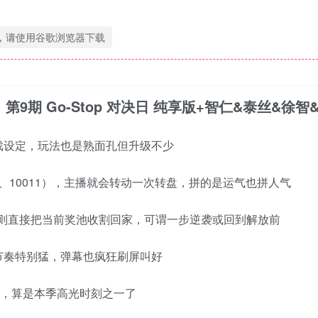
，请使用谷歌浏览器下载
日 第9期
Go-Stop 对决日
纯享版+智仁&泰丝&徐智&
戏设定，玩法也是熟面孔但升级不少
1、10011），主播就会转动一次转盘，拼的是运气也拼人气
top] 则直接把当前奖池收割回家，可谓一步逆袭或回到解放前
节奏特别猛，弹幕也疯狂刷屏叫好
关，算是本季高光时刻之一了