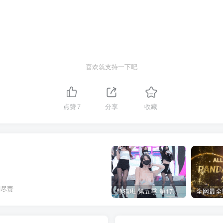
喜欢就支持一下吧
点赞
7
分享
收藏
刻尽责
熊猫班 第五季 第17期 最终职级赛&完结